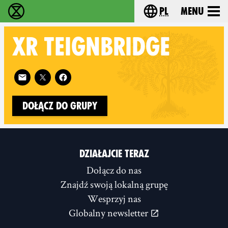
pl
Menu
Extinction Rebellion - Home
Choose your langu
XR
TEIGNBRIDGE
Follow XR Teignbridge on
Dołącz do grupy
DZIAŁAJCIE TERAZ
Dołącz do nas
Znajdź swoją lokalną grupę
Wesprzyj nas
Globalny newsletter