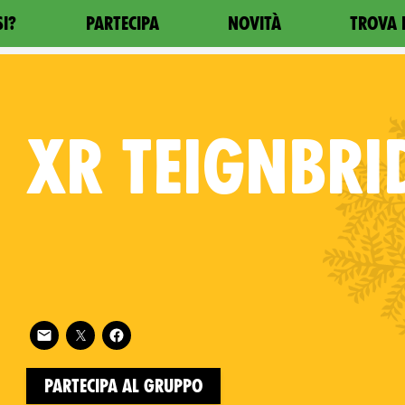
SI?
PARTECIPA
NOVITÀ
TROVA 
XR
TEIGNBRI
Follow XR Teignbridge on
on
Partecipa al gruppo