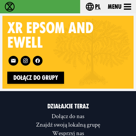
pl
Menu
Extinction Rebellion - Home
Choose your langu
XR
EPSOM AND
EWELL
Follow XR Epsom and Ewell on
Dołącz do grupy
DZIAŁAJCIE TERAZ
Dołącz do nas
Znajdź swoją lokalną grupę
Wesprzyj nas