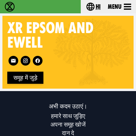
hi
Menu
विलुप्ति विद्रोह - Home
Choose your lang
XR
EPSOM AND
EWELL
Follow XR Epsom and Ewell on
समूह में जुड़े
अभी कदम उठाएं।
हमारे साथ जुड़िए
अपना समूह खोजें
दान दे