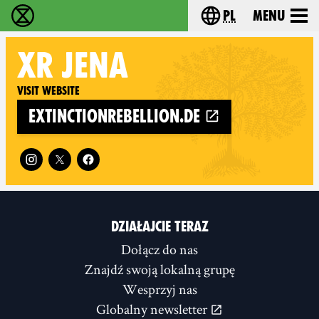
pl
Menu
Extinction Rebellion - Home
Choose your langu
XR
JENA
Visit website
extinctionrebellion.de
Follow XR Jena on
DZIAŁAJCIE TERAZ
Dołącz do nas
Znajdź swoją lokalną grupę
Wesprzyj nas
Globalny newsletter