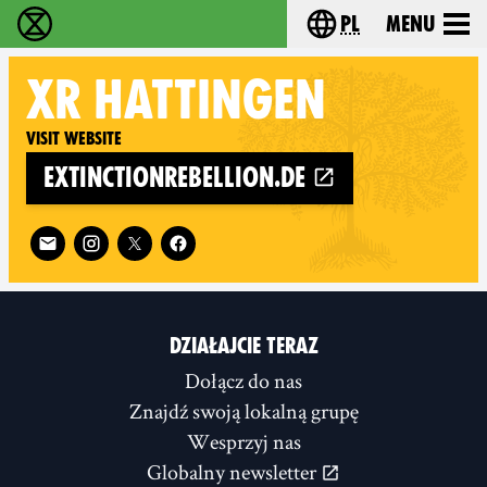
pl
Menu
Extinction Rebellion - Home
Choose your langu
XR
HATTINGEN
Visit website
extinctionrebellion.de
Follow XR Hattingen on
DZIAŁAJCIE TERAZ
Dołącz do nas
Znajdź swoją lokalną grupę
Wesprzyj nas
Globalny newsletter