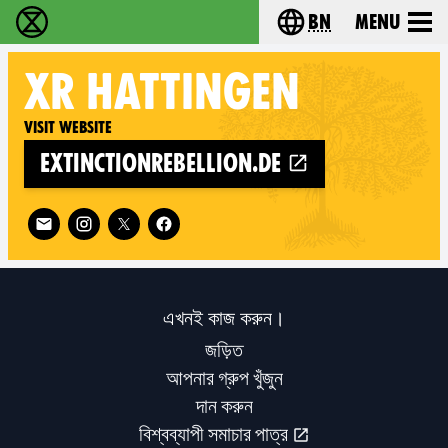
bn
Menu
বিলুপ্তি বিদ্রোহ - Home
Choose your langu
XR
HATTINGEN
Visit website
extinctionrebellion.de
Follow XR Hattingen on
এখনই কাজ করুন।
জড়িত
আপনার গ্রুপ খুঁজুন
দান করুন
বিশ্বব্যাপী সমাচার পাত্র