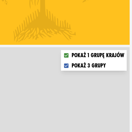
Choose what you want to dis
Pokaż 1 grupę krajów
Pokaż 3 grupy