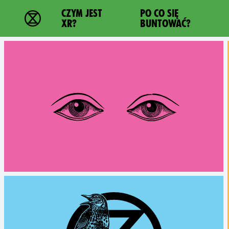
Main navigation
CZYM JEST
PO CO SIĘ
Extinction Rebellion - Home
XR?
BUNTOWAĆ?