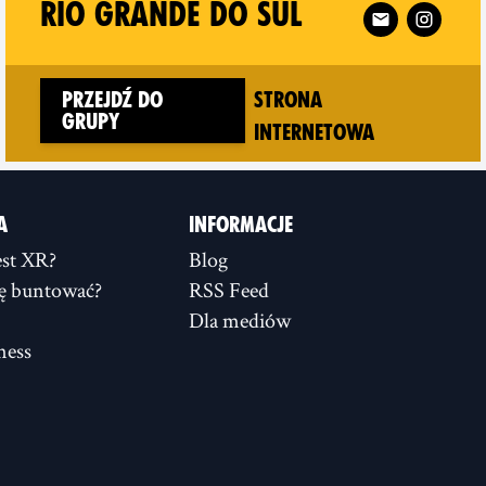
R RIO DE JANEIRO on
Follow XR Rio G
RIO GRANDE DO SUL
Przejdź do
Strona
grupy
(new windo
internetowa
A
INFORMACJE
st XR?
Blog
ię buntować?
RSS Feed
Dla mediów
ness