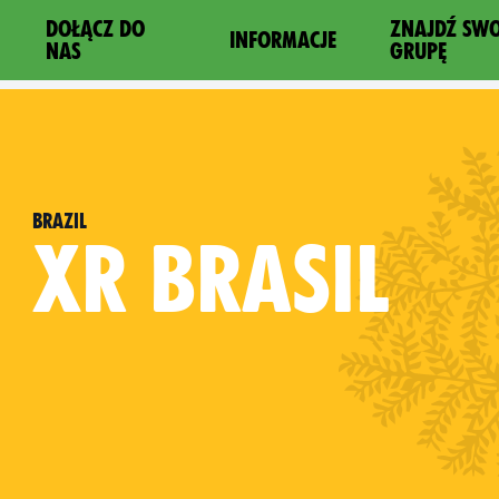
DOŁĄCZ DO
ZNAJDŹ SW
INFORMACJE
NAS
GRUPĘ
Brazil
XR
BRASIL