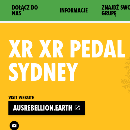
DOŁĄCZ DO
ZNAJDŹ SW
INFORMACJE
NAS
GRUPĘ
XR
XR PEDAL 
SYDNEY
Visit website
ausrebellion.earth
Follow XR XR Pedal Rebels Sydney on