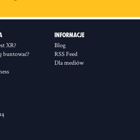
A
INFORMACJE
st XR?
Blog
ię buntować?
RSS Feed
Dla mediów
ness
ną