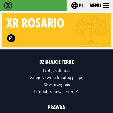
pl
Menu
Extinction Rebellion - Home
Choose your langu
XR
ROSARIO
Follow XR Rosario on
DZIAŁAJCIE TERAZ
Dołącz do nas
Znajdź swoją lokalną grupę
Wesprzyj nas
Globalny newsletter
PRAWDA