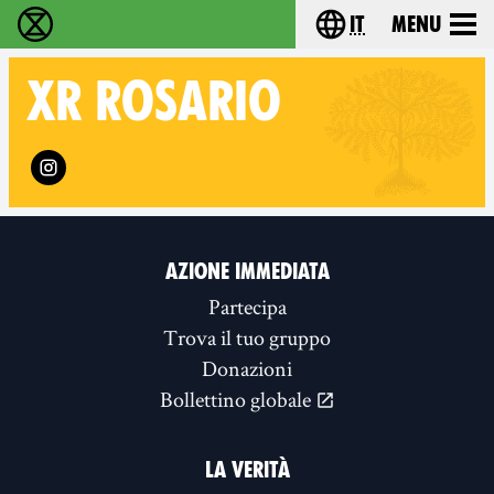
it
Menu
Extinction Rebellion - Home
Choose your lang
XR
ROSARIO
Follow XR Rosario on
AZIONE IMMEDIATA
Partecipa
Trova il tuo gruppo
Donazioni
Bollettino globale
LA VERITÀ