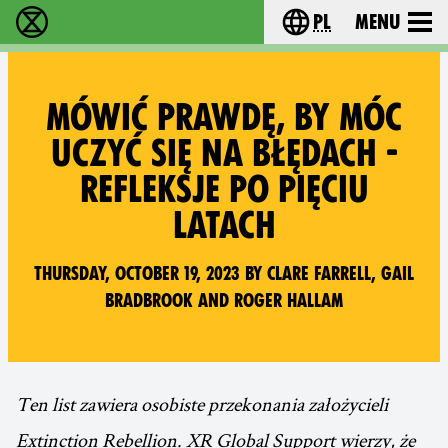
pl
Menu
Extinction Rebellion - Home
Choose your langu
MÓWIĆ PRAWDĘ, BY MÓC
UCZYĆ SIĘ NA BŁĘDACH -
REFLEKSJE PO PIĘCIU
LATACH
Thursday, October 19, 2023 by Clare Farrell, Gail
Bradbrook and Roger Hallam
Ten list zawiera osobiste przekonania założycieli
Extinction Rebellion. XR Global Support wierzy, że