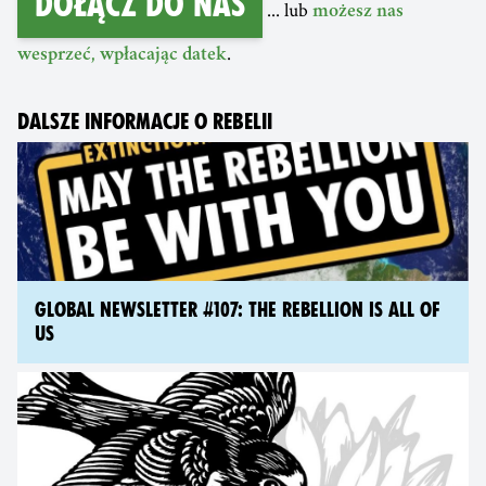
Dołącz do nas
... lub
możesz nas
.
wesprzeć, wpłacając datek
DALSZE INFORMACJE O REBELII
GLOBAL NEWSLETTER #107: THE REBELLION IS ALL OF
US