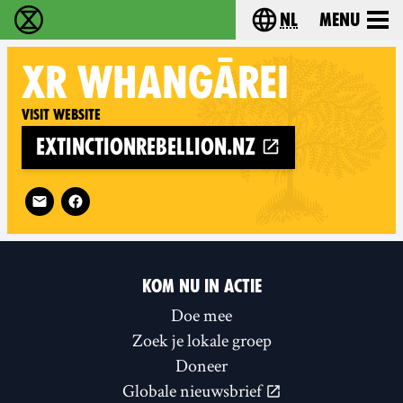
nl
Menu
Extinction Rebellion - Home
Choose your langu
XR
WHANGĀREI
Visit website
extinctionrebellion.nz
Follow XR Whangārei on
KOM NU IN ACTIE
Doe mee
Zoek je lokale groep
Doneer
Globale nieuwsbrief