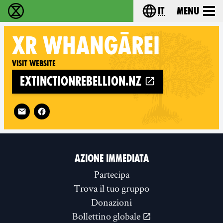
it
Menu
Extinction Rebellion - Home
Choose your lang
XR
WHANGĀREI
Visit website
extinctionrebellion.nz
Follow XR Whangārei on
AZIONE IMMEDIATA
Partecipa
Trova il tuo gruppo
Donazioni
Bollettino globale