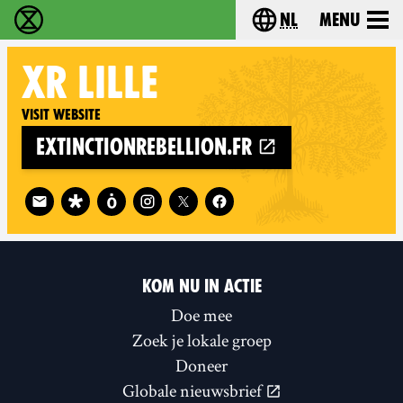
nl
Menu
Extinction Rebellion - Home
Choose your langu
XR
LILLE
Visit website
extinctionrebellion.fr
Follow XR Lille on
KOM NU IN ACTIE
Doe mee
Zoek je lokale groep
Doneer
Globale nieuwsbrief