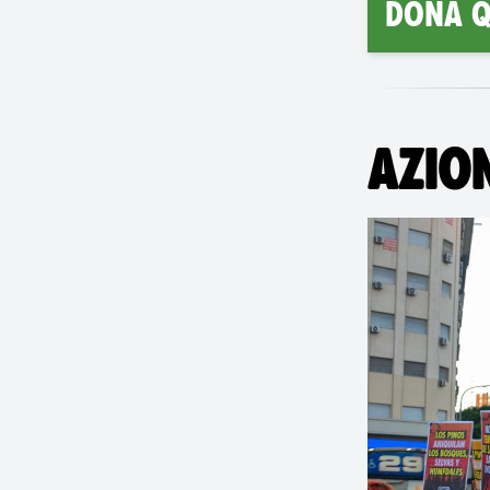
Dona q
AZION