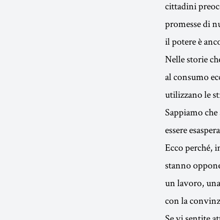
cittadini preo
promesse di nu
il potere è anc
Nelle storie ch
al consumo ecc
utilizzano le s
Sappiamo che as
essere esasper
Ecco perché, i
stanno opponen
un lavoro, una
con la convinz
Se vi sentite a