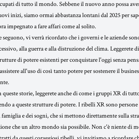
ccupati di tutto il mondo. Sebbene il nuovo anno possa ave
ovi inizi, siamo ormai abbastanza lontani dal 2025 per sap
ora impegnato a fare affari come al solito.
e seguono, vi verrà ricordato che i governi e le aziende son
essivo, alla guerra e alla distruzione del clima. Leggerete 
trutture di potere esistenti per conquistare l'oggi senza pen
sistere all'uso di così tanto potere per sostenere il busine
ante.
n queste storie, leggerete anche di come i gruppi XR di tutt
do a queste strutture di potere. I ribelli XR sono persone
 famiglia e dei sogni, che si mettono direttamente sulla str
ione che un altro mondo sia possibile. Non c'è niente di 
ttratti da questi coraggiosi ribelli, vi invitiamo a ricordare 