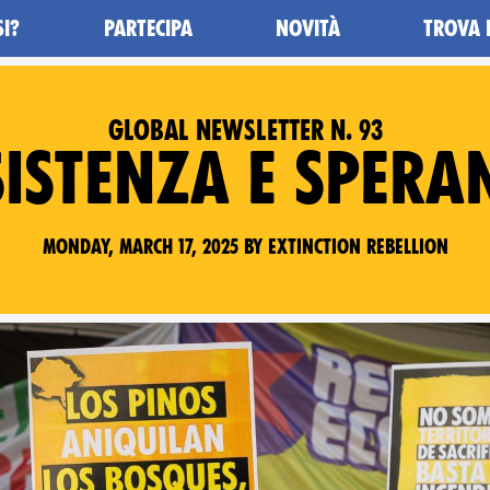
SI?
PARTECIPA
NOVITÀ
TROVA 
GLOBAL NEWSLETTER N. 93
SISTENZA E SPERA
Monday, March 17, 2025 by Extinction Rebellion