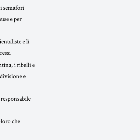
 i semafori
ause e per
ntaliste e lì
ressi
ina, i ribelli e
 divisione e
 responsabile
oloro che