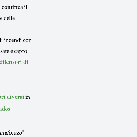
 continua il
e delle
li incendi con
sate e capro
difensori di
in
ori diversi
lados
emaforazo
"