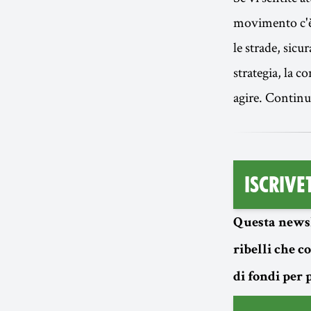
movimento c'è p
le strade, sicu
strategia, la c
agire. Continu
Iscrive
Questa newsl
ribelli che 
di fondi per