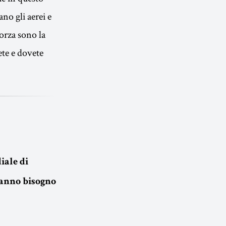
ano gli aerei e
forza sono la
ete e dovete
iale di
hanno bisogno