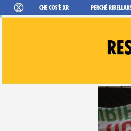
Main navigation
CHE COS'È XR
PERCHÉ RIBELLAR
Extinction Rebellion - Home
RE