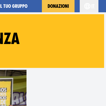
IL TUO GRUPPO
DONAZIONI
it
Choose yo
NZA