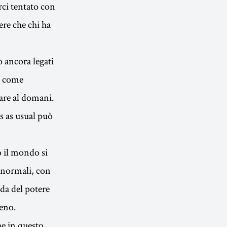
rci tentato con
ere che chi ha
o ancora legati
di come
sare al domani.
ss as usual può
o il mondo si
 normali, con
ada del potere
meno.
che in questo