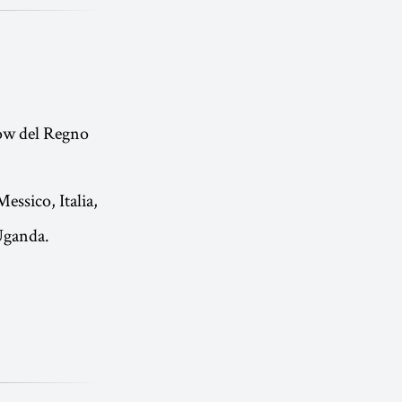
ow del Regno
ssico, Italia,
Uganda.