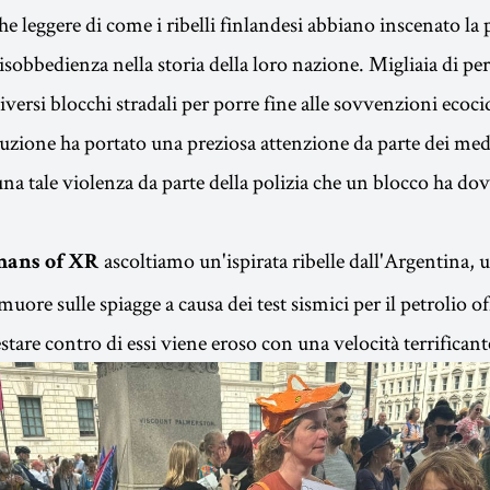
he leggere di come i ribelli finlandesi abbiano inscenato la
sobbedienza nella storia della loro nazione. Migliaia di p
iversi blocchi stradali per porre fine alle sovvenzioni ecoc
ruzione ha portato una preziosa attenzione da parte dei medi
na tale violenza da parte della polizia che un blocco ha dov
ascoltiamo un'ispirata ribelle dall'Argentina, u
ans of XR
muore sulle spiagge a causa dei test sismici per il petrolio of
estare contro di essi viene eroso con una velocità terrificant