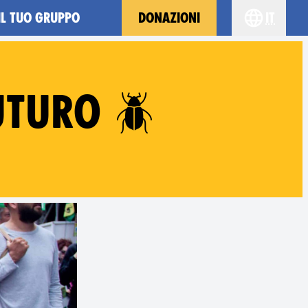
IL TUO GRUPPO
DONAZIONI
it
Choose yo
UTURO 🪲