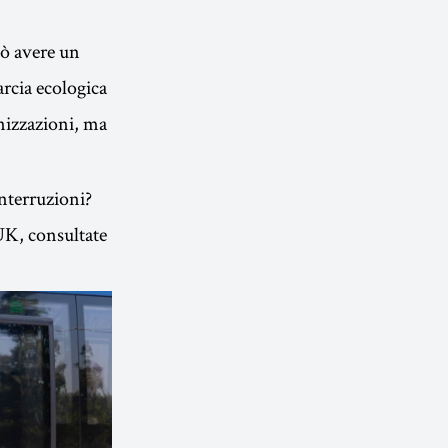
uò avere un
rcia ecologica
anizzazioni, ma
interruzioni?
 UK, consultate