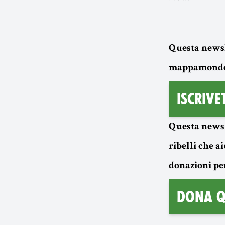
Questa newsle
mappamondo (
Iscrive
Questa newsl
ribelli che 
donazioni pe
Dona q