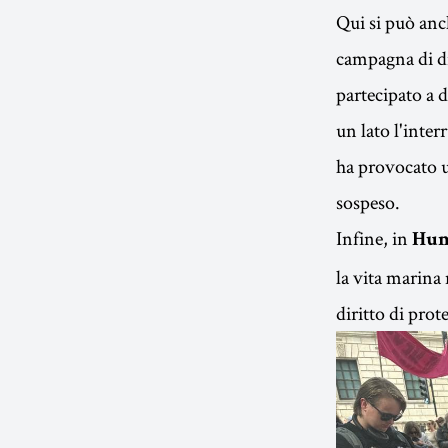
Qui si può anc
campagna di di
partecipato a d
un lato l'inter
ha provocato u
sospeso.
Infine, in
Hum
la vita marina 
diritto di prot