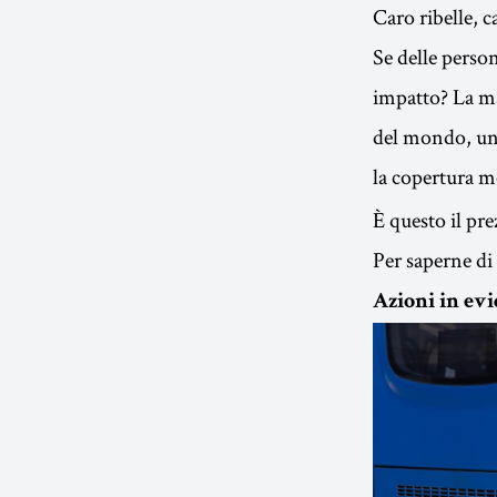
Caro ribelle, ca
Se delle perso
impatto? La ma
del mondo, un'
la copertura me
È questo il pre
Per saperne di
Azioni in ev