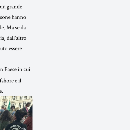
 più grande
ersone hanno
ide. Ma se da
a, dall'altro
uto essere
n Paese in cui
fshore e il
e.