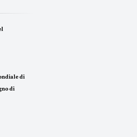
el
ondiale di
gno di