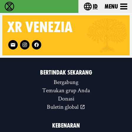
id
Menu
Extinction Rebellion (XR–Pemberontakan Melawa
Choose your lang
XR
VENEZIA
Follow XR Venezia on
BERTINDAK SEKARANG
Bergabung
Temukan grup Anda
Donasi
Buletin global
KEBENARAN