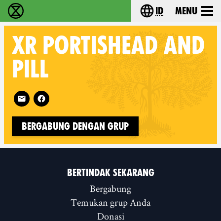
id
Menu
Extinction Rebellion (XR–Pemberontakan Melawa
Choose your lang
XR
PORTISHEAD AND
PILL
Follow XR Portishead and Pill on
Bergabung dengan Grup
BERTINDAK SEKARANG
Bergabung
Temukan grup Anda
Donasi