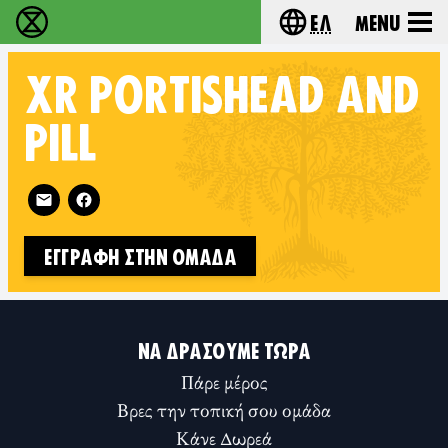
Ελ
Menu
Extinction Rebellion - Home
Choose your lang
XR
PORTISHEAD AND
PILL
Follow XR Portishead and Pill on
ΕΓΓΡΑΦΉ ΣΤΗΝ ΟΜΆΔΑ
ΝΑ ΔΡΆΣΟΥΜΕ ΤΏΡΑ
Πάρε μέρος
Βρες την τοπική σου ομάδα
Κάνε Δωρεά