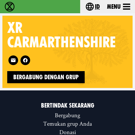
id
Menu
Extinction Rebellion (XR–Pemberontakan Melawa
Choose your lang
XR
CARMARTHENSHIRE
Follow XR Carmarthenshire on
Bergabung dengan Grup
BERTINDAK SEKARANG
Bergabung
Temukan grup Anda
Donasi