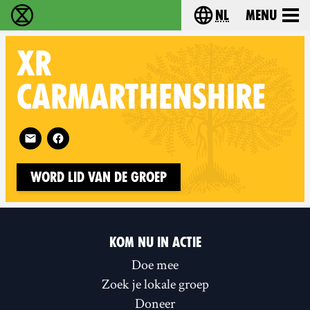
nl
Menu
Extinction Rebellion - Home
Choose your langu
XR
CARMARTHENSHIRE
Follow XR Carmarthenshire on
Word lid van de groep
KOM NU IN ACTIE
Doe mee
Zoek je lokale groep
Doneer