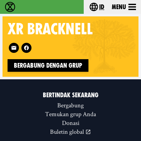
id
Menu
Extinction Rebellion (XR–Pemberontakan Melawa
Choose your lang
XR
BRACKNELL
Follow XR Bracknell on
Bergabung dengan Grup
BERTINDAK SEKARANG
Bergabung
Temukan grup Anda
Donasi
Buletin global