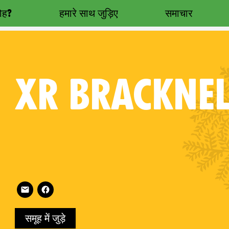
रोह?
हमारे साथ जुड़िए
समाचार
XR
BRACKNEL
Follow XR Bracknell on
on
समूह में जुड़े