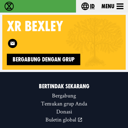
id
Menu
Extinction Rebellion (XR–Pemberontakan Melawa
Choose your lang
XR
BEXLEY
Follow XR Bexley on
Bergabung dengan Grup
BERTINDAK SEKARANG
Bergabung
Temukan grup Anda
Donasi
Buletin global