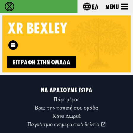
Ελ
Menu
Extinction Rebellion - Home
Choose your lang
XR
BEXLEY
Follow XR Bexley on
ΕΓΓΡΑΦΉ ΣΤΗΝ ΟΜΆΔΑ
ΝΑ ΔΡΆΣΟΥΜΕ ΤΏΡΑ
Πάρε μέρος
Βρες την τοπική σου ομάδα
Κάνε Δωρεά
Παγκόσμιο ενημερωτικό δελτίο