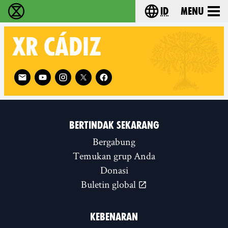
id
Menu
Extinction Rebellion (XR–Pemberontakan Melawa
Choose your lang
XR
CÁDIZ
Follow XR Cádiz on
BERTINDAK SEKARANG
Bergabung
Temukan grup Anda
Donasi
Buletin global
KEBENARAN