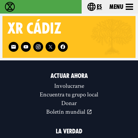
es
Menu
extinction rebellion - Home
Choose your lang
XR
CÁDIZ
Follow XR Cádiz on
ACTUAR AHORA
Involucrarse
Encuentra tu grupo local
Donar
Boletín mundial
LA VERDAD