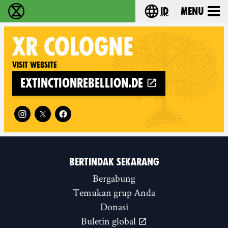
id
Menu
Extinction Rebellion (XR–Pemberontakan Melawa
Choose your lang
XR
COLOGNE
Visit website
extinctionrebellion.de
Follow XR Cologne on
BERTINDAK SEKARANG
Bergabung
Temukan grup Anda
Donasi
Buletin global