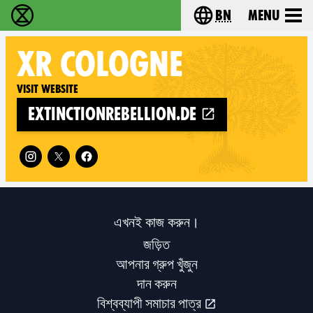
bn
Menu
বিলুপ্তি বিদ্রোহ - Home
Choose your langu
XR
COLOGNE
Visit website
extinctionrebellion.de
Follow XR Cologne on
এখনই কাজ করুন।
জড়িত
আপনার গ্রুপ খুঁজুন
দান করুন
বিশ্বব্যাপী সমাচার পাত্র