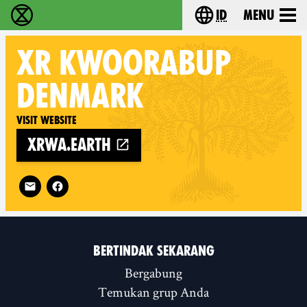
id
Menu
Extinction Rebellion (XR–Pemberontakan Melawa
Choose your lang
XR
KWOORABUP
DENMARK
Visit website
xrwa.earth
Follow XR Kwoorabup Denmark on
BERTINDAK SEKARANG
Bergabung
Temukan grup Anda