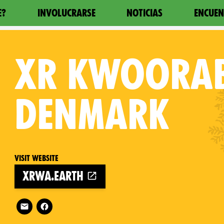
E?
INVOLUCRARSE
NOTICIAS
ENCUEN
XR
KWOORA
DENMARK
Visit website
xrwa.earth
Follow XR Kwoorabup Denmark on