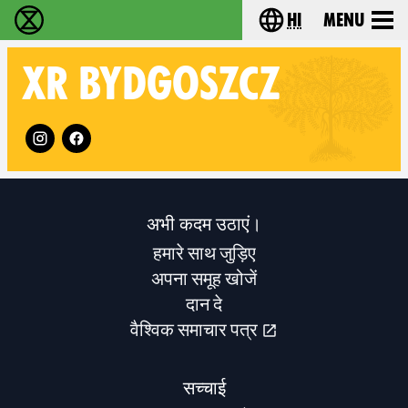
hi
Menu
विलुप्ति विद्रोह - Home
Choose your lang
XR
BYDGOSZCZ
Follow XR Bydgoszcz on
अभी कदम उठाएं।
हमारे साथ जुड़िए
अपना समूह खोजें
दान दे
वैश्विक समाचार पत्र
सच्चाई