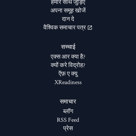
हमारे साथ जुड़िए
अपना समूह खोजें
दान दे
वैश्विक समाचार पत्र
सच्चाई
एक्स आर क्या है?
क्यों करे विद्रोह?
ऍफ़ ए क्यु
XReadiness
समाचार
ब्लॉग
RSS Feed
प्रेस