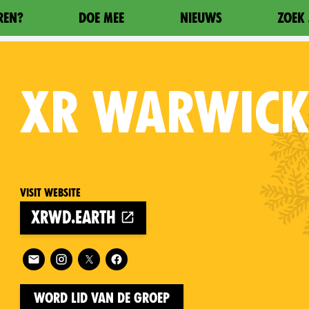
REN?
DOE MEE
NIEUWS
ZOEK 
XR
WARWICK 
Visit website
xrwd.earth
on
Follow XR Warwick District on
Word lid van de groep