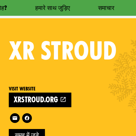
रोह?
हमारे साथ जुड़िए
समाचार
XR
STROUD
Visit website
xrstroud.org
on
Follow XR Stroud on
समूह में जुड़े