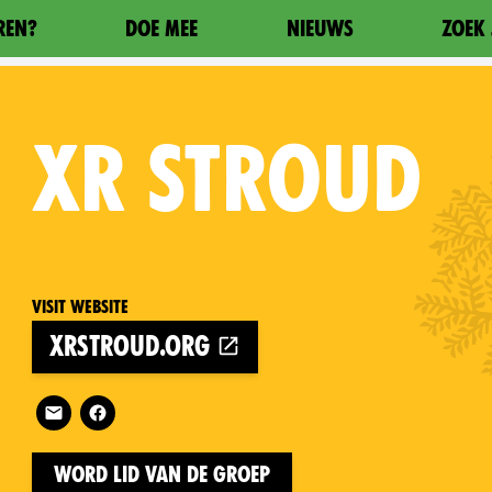
REN?
DOE MEE
NIEUWS
ZOEK 
XR
STROUD
Visit website
xrstroud.org
on
Follow XR Stroud on
Word lid van de groep