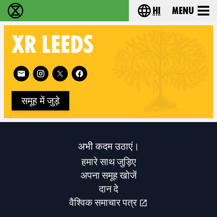
hi
Menu
विलुप्ति विद्रोह - Home
Choose your lang
XR
LEEDS
Follow XR Leeds on
समूह में जुड़े
अभी कदम उठाएं।
हमारे साथ जुड़िए
अपना समूह खोजें
दान दे
वैश्विक समाचार पत्र