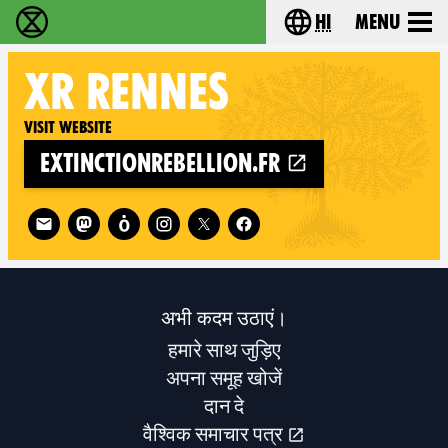
hi
Menu
विलुप्ति विद्रोह - Home
Choose your lang
XR
RENNES
Visit website
extinctionrebellion.fr
Follow XR Rennes on
अभी कदम उठाएं।
हमारे साथ जुड़िए
अपना समूह खोजें
दान दे
वैश्विक समाचार पत्र