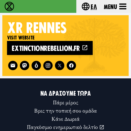
Ελ
Menu
Extinction Rebellion - Home
Choose your lang
XR
RENNES
VISIT WEBSITE
EXTINCTIONREBELLION.FR
Follow XR Rennes on
ΝΑ ΔΡΆΣΟΥΜΕ ΤΏΡΑ
Πάρε μέρος
Βρες την τοπική σου ομάδα
Κάνε Δωρεά
Παγκόσμιο ενημερωτικό δελτίο