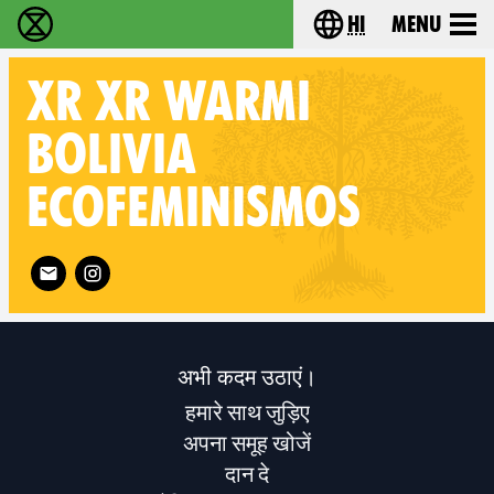
hi
Menu
विलुप्ति विद्रोह - Home
Choose your lang
XR
XR WARMI
BOLIVIA
ECOFEMINISMOS
Follow XR XR Warmi Bolivia Ecofeminismos on
अभी कदम उठाएं।
हमारे साथ जुड़िए
अपना समूह खोजें
दान दे