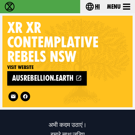
hi
Menu
विलुप्ति विद्रोह - Home
Choose your lang
XR
XR
CONTEMPLATIVE
REBELS NSW
Visit website
ausrebellion.earth
Follow XR XR Contemplative Rebels NSW on
अभी कदम उठाएं।
हमारे साथ जुड़िए