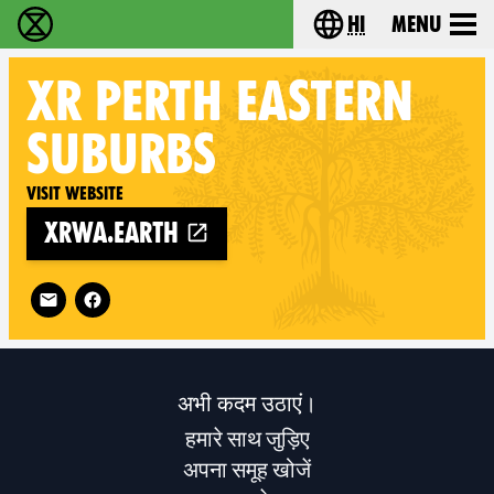
hi
Menu
विलुप्ति विद्रोह - Home
Choose your lang
XR
PERTH EASTERN
SUBURBS
Visit website
xrwa.earth
Follow XR Perth Eastern Suburbs on
अभी कदम उठाएं।
हमारे साथ जुड़िए
अपना समूह खोजें