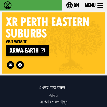
bn
Menu
বিলুপ্তি বিদ্রোহ - Home
Choose your langu
XR
PERTH EASTERN
SUBURBS
Visit website
xrwa.earth
Follow XR Perth Eastern Suburbs on
এখনই কাজ করুন।
জড়িত
আপনার গ্রুপ খুঁজুন