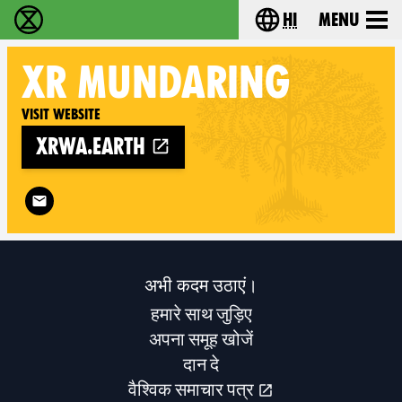
hi
Menu
विलुप्ति विद्रोह - Home
Choose your lang
XR
MUNDARING
Visit website
xrwa.earth
Follow XR Mundaring on
अभी कदम उठाएं।
हमारे साथ जुड़िए
अपना समूह खोजें
दान दे
वैश्विक समाचार पत्र