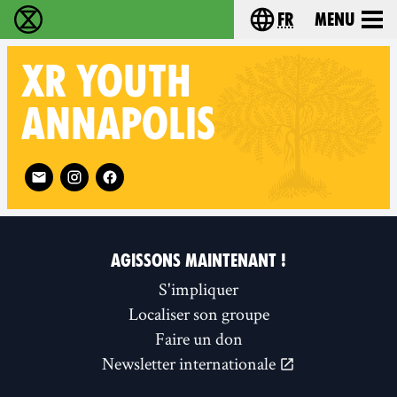
fr
Menu
Extinction Rebellion - Home
Choisissez votre l
XR
YOUTH
ANNAPOLIS
Follow XR Youth Annapolis on
AGISSONS MAINTENANT !
S'impliquer
Localiser son groupe
Faire un don
Newsletter internationale