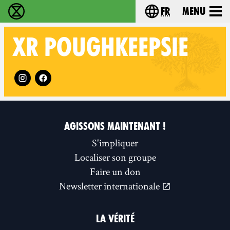
fr
Menu
Extinction Rebellion - Home
Choisissez votre l
XR
POUGHKEEPSIE
Follow XR Poughkeepsie on
AGISSONS MAINTENANT !
S'impliquer
Localiser son groupe
Faire un don
Newsletter internationale
LA VÉRITÉ