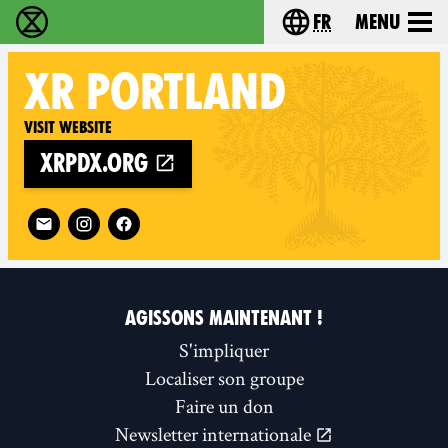
fr
Menu
Extinction Rebellion - Home
Choisissez votre l
XR
PORTLAND
Visit website
xrpdx.org
Follow XR Portland on
AGISSONS MAINTENANT !
S'impliquer
Localiser son groupe
Faire un don
Newsletter internationale