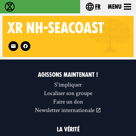
fr
Menu
Extinction Rebellion - Home
Choisissez votre l
XR
NH-SEACOAST
Follow XR NH-Seacoast on
AGISSONS MAINTENANT !
S'impliquer
Localiser son groupe
Faire un don
Newsletter internationale
LA VÉRITÉ