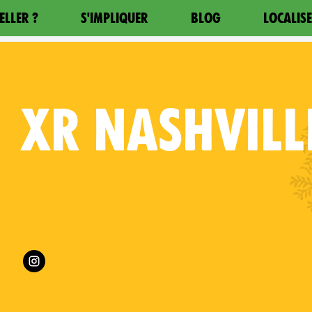
ELLER ?
S'IMPLIQUER
BLOG
LOCALIS
XR
NASHVILL
Follow XR Nashville on
es on